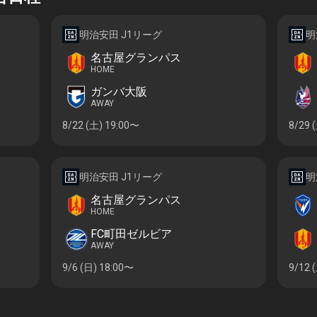
明治安田 J1リーグ
明
名古屋グランパス
HOME
ガンバ大阪
AWAY
8/22 (土)
19:00〜
8/29 
明治安田 J1リーグ
明
名古屋グランパス
HOME
FC町田ゼルビア
AWAY
9/6 (日)
18:00〜
9/12 