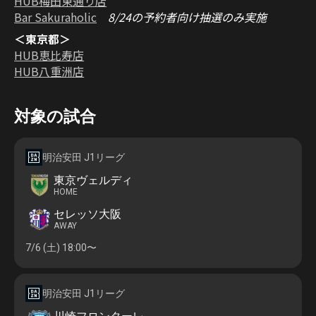
HUB梅田東通り店
Bar Sakuraholic
8/24の予約者向け抽選のみ実施
＜東京都＞
HUB恵比寿店
HUB八重洲店
対象の試合
明治安田 J1リーグ
東京ヴェルディ
HOME
セレッソ大阪
AWAY
7/6 (土)
18:00〜
明治安田 J1リーグ